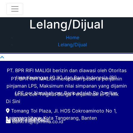
Lelang/Dijual
Home
Lelang/Dijual
PT. BPR RIFI MALIGI berizin dan diawasi oleh Otoritas
Jasa Keuangan (OJK) dan Bank Indonesia (BI).
PT. BPR RIFI MALIGI merupakan peserta penjamin
pinjaman LPS, Maksimum nilai simpanan yang dijamin
LPS per Nasabah per Bank adalah Rp 2 miliar.
Untuk cek Tingkat Bunga Penjaminan LPS, klik
Di Sini
Tomang Tol Plaza, Jl. HOS Cokroaminoto No 1,
Larangan Utara, Kota Tangerang, Banten
(021) 7300452
0851-6184-0808
bankrifi@bprrima.co.id