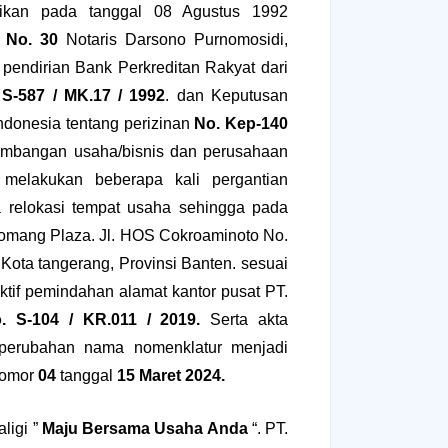
rikan pada tanggal 08 Agustus 1992
 No. 30
Notaris Darsono Purnomosidi,
p pendirian Bank Perkreditan Rakyat dari
 S-587 / MK.17 / 1992
. dan Keputusan
ndonesia tentang perizinan
No. Kep-140
kembangan usaha/bisnis dan perusahaan
 melakukan beberapa kali pergantian
 relokasi tempat usaha sehingga pada
 Tomang Plaza. Jl. HOS Cokroaminoto No.
 Kota tangerang, Provinsi Banten. sesuai
fektif pemindahan alamat kantor pusat PT.
. S-104 / KR.011 / 2019.
Serta akta
 perubahan nama nomenklatur menjadi
nomor
04
tanggal
15 Maret 2024.
ligi ”
Maju Bersama Usaha Anda
“. PT.